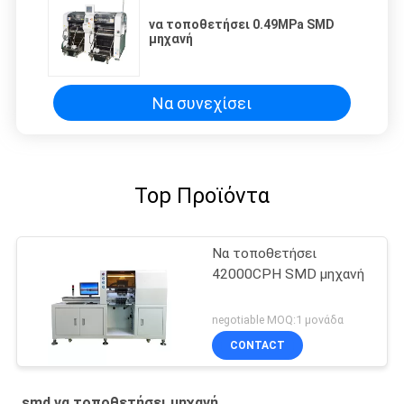
να τοποθετήσει 0.49MPa SMD
μηχανή
Να συνεχίσει
Top Προϊόντα
Να τοποθετήσει
42000CPH SMD μηχανή
negotiable MOQ:1 μονάδα
CONTACT
smd να τοποθετήσει μηχανή