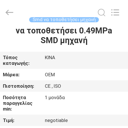
Silk
Road
Enterprise
Management
Services
Smd να τοποθετήσει μηχανή
Co.,LTD.
All
να τοποθετήσει 0.49MPa
ΣΠΊΤΙ
Rights
Reserved.
SMD μηχανή
ΠΡΟΪΌΝΤΑ
Τόπος
ΚΙΝΑ
καταγωγής:
ΠΕΡΊΠΟΥ
ΕΜΕΊΣ
Μάρκα:
OEM
Πιστοποίηση:
CE , ISO
ΓΎΡΟΣ
Ποσότητα
1 μονάδα
ΕΡΓΟΣΤΑΣΊΩΝ
παραγγελίας
min:
Τιμή:
negotiable
ΠΟΙΟΤΙΚΌΣ