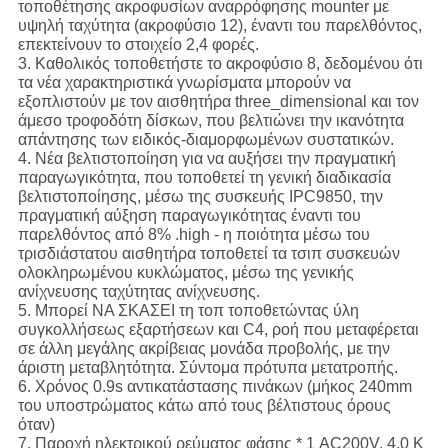
τοποθέτησης ακροφυσίων αναρρόφησης mounter με
υψηλή ταχύτητα (ακροφύσιο 12), έναντι του παρελθόντος,
επεκτείνουν το στοιχείο 2,4 φορές.
3. Καθολικός τοποθετήστε το ακροφύσιο 8, δεδομένου ότι
τα νέα χαρακτηριστικά γνωρίσματα μπορούν να
εξοπλιστούν με τον αισθητήρα three_dimensional και τον
άμεσο τροφοδότη δίσκων, που βελτιώνει την ικανότητα
απάντησης των ειδικός-διαμορφωμένων συστατικών.
4. Νέα βελτιστοποίηση για να αυξήσει την πραγματική
παραγωγικότητα, που τοποθετεί τη γενική διαδικασία
βελτιστοποίησης, μέσω της συσκευής IPC9850, την
πραγματική αύξηση παραγωγικότητας έναντι του
παρελθόντος από 8% .high - η ποιότητα μέσω του
τρισδιάστατου αισθητήρα τοποθετεί τα τσιπ συσκευών
ολοκληρωμένου κυκλώματος, μέσω της γενικής
ανίχνευσης ταχύτητας ανίχνευσης.
5. Μπορεί ΝΑ ΣΚΑΣΕΙ τη τοπ τοποθετώντας ύλη
συγκολλήσεως εξαρτήσεων και C4, ροή που μεταφέρεται
σε άλλη μεγάλης ακρίβειας μονάδα προβολής, με την
άριστη μεταβλητότητα. Σύντομα πρότυπα μετατροπής.
6. Χρόνος 0.9s αντικατάστασης πινάκων (μήκος 240mm
του υποστρώματος κάτω από τους βέλτιστους όρους
όταν)
7. Παροχή ηλεκτρικού ρεύματος φάσης * 1 AC200V, 4,0 Κ