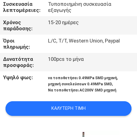
ΈΛΕΓΧΟΣ
Συσκευασία
Τυποποιημένη συσκευασία
λεπτομέρειες:
εξαγωγής
ΜΑΣ
Χρόνος
15-20 ημέρες
παράδοσης:
ΕΛΆΤΕ
Όροι
L/C, T/T, Western Union, Paypal
ΣΕ
πληρωμής:
ΕΠΑΦΉ
Δυνατότητα
100pcs το μήνα
ΜΕ
προσφοράς:
Υψηλό φως:
,
να τοποθετήσει 0.49MPa SMD μηχανή
ΕΙΔΉΣΕΙΣ
,
μηχανή συνελεύσεων 0.49MPa SMD
Να τοποθετήσει AC200V SMD μηχανή
ΖΗΤΉΣΤΕ
ΚΑΛΎΤΕΡΗ ΤΙΜΉ
ΈΝΑ
ΑΠΌΣΠΑΣΜΑ