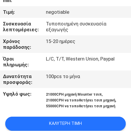
min:
ΈΛΕΓΧΟΣ
Τιμή:
negotiable
ΜΑΣ
Συσκευασία
Τυποποιημένη συσκευασία
λεπτομέρειες:
εξαγωγής
ΕΛΆΤΕ
ΣΕ
Χρόνος
15-20 ημέρες
παράδοσης:
ΕΠΑΦΉ
Όροι
L/C, T/T, Western Union, Paypal
ΜΕ
πληρωμής:
Δυνατότητα
100pcs το μήνα
ΕΙΔΉΣΕΙΣ
προσφοράς:
Υψηλό φως:
,
21000CPH μηχανή Mounter τσιπ
ΖΗΤΉΣΤΕ
,
21000CPH να τοποθετήσει τσιπ μηχανή
55000CPH να τοποθετήσει τσιπ μηχανή
ΈΝΑ
ΑΠΌΣΠΑΣΜΑ
ΚΑΛΎΤΕΡΗ ΤΙΜΉ