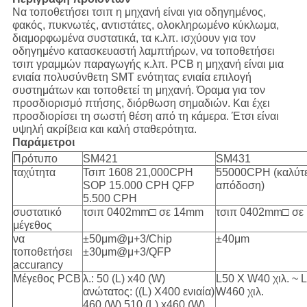
Να τοποθετήσει τσιπ η μηχανή είναι για οδηγημένος,
φακός, πυκνωτές, αντιστάτες, ολοκληρωμένο κύκλωμα,
διαμορφωμένα συστατικά, τα κ.λπ. ισχύουν για τον
οδηγημένο κατασκευαστή λαμπτήρων, να τοποθετήσει
τσιπ γραμμών παραγωγής κ.λπ. PCB η μηχανή είναι μια
ενιαία πολυσύνθετη SMT ενότητας ενιαία επιλογή
συστημάτων και τοποθετεί τη μηχανή. Όραμα για τον
προσδιορισμό πτήσης, διόρθωση σημαδιών. Και έχει
προσδιορίσει τη σωστή θέση από τη κάμερα. Έτσι είναι
υψηλή ακρίβεια και καλή σταθερότητα.
Παράμετροι
Πρότυπο
SM421
SM431
ταχύτητα
Τσιπ 1608 21,000CPH
55000CPH (καλύτ
SOP 15.000 CPH QFP
απόδοση)
5.500 CPH
συστατικό
τσιπ 0402mm□ σε 14mm
τσιπ 0402mm□ σε
μέγεθος
να
±50μm@μ+3/Chip
±40μm
τοποθετήσει
±30μm@μ+3/QFP
accurancy
Μέγεθος PCB
λ.: 50 (L) x40 (W)
L50 Χ W40 χιλ. ~ 
ανώτατος: ((L) X400 ενιαία)
W460 χιλ.
460 (W) 510 (L) x460 (W)