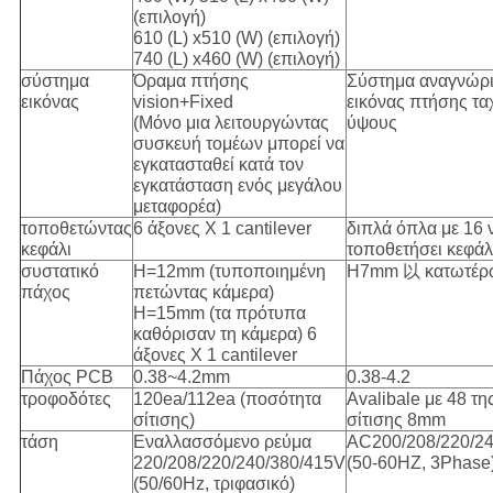
(επιλογή)
610 (L) x510 (W) (επιλογή)
740 (L) x460 (W) (επιλογή)
σύστημα
Όραμα πτήσης
Σύστημα αναγνώρ
εικόνας
vision+Fixed
εικόνας πτήσης τα
(Μόνο μια λειτουργώντας
ύψους
συσκευή τομέων μπορεί να
εγκατασταθεί κατά τον
εγκατάσταση ενός μεγάλου
μεταφορέα)
τοποθετώντας
6 άξονες Χ 1 cantilever
διπλά όπλα με 16 
κεφάλι
τοποθετήσει κεφάλ
συστατικό
H=12mm (τυποποιημένη
H7mm 以 κατωτέρ
πάχος
πετώντας κάμερα)
H=15mm (τα πρότυπα
καθόρισαν τη κάμερα) 6
άξονες Χ 1 cantilever
Πάχος PCB
0.38~4.2mm
0.38-4.2
τροφοδότες
120ea/112ea (ποσότητα
Avalibale με 48 τ
σίτισης)
σίτισης 8mm
τάση
Εναλλασσόμενο ρεύμα
AC200/208/220/24
220/208/220/240/380/415V
(50-60HZ, 3Phase
(50/60Hz, τριφασικό)