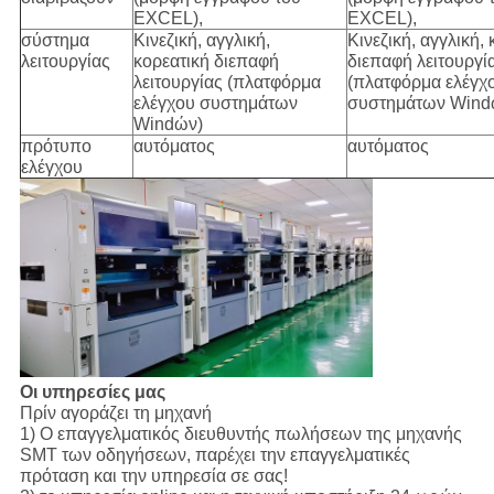
EXCEL),
EXCEL),
σύστημα
Κινεζική, αγγλική,
Κινεζική, αγγλική,
λειτουργίας
κορεατική διεπαφή
διεπαφή λειτουργί
λειτουργίας (πλατφόρμα
(πλατφόρμα ελέγχ
ελέγχου συστημάτων
συστημάτων Wind
Windών)
πρότυπο
αυτόματος
αυτόματος
ελέγχου
Οι υπηρεσίες μας
Πρίν αγοράζει τη μηχανή
1) Ο επαγγελματικός διευθυντής πωλήσεων της μηχανής
SMT των οδηγήσεων, παρέχει την επαγγελματικές
πρόταση και την υπηρεσία σε σας!