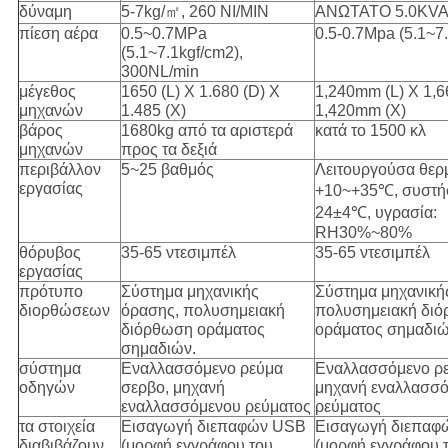
δύναμη
5-7kg/㎡, 260 NI/MIN
ΑΝΩΤΑΤΟ 5.0KV
πίεση αέρα
0.5~0.7MPa
0.5-0.7Mpa (5.1~7.
(5.1~7.1kgf/cm2),
300NL/min
μέγεθος
1650 (L) Χ 1.680 (D) Χ
1,240mm (L) Χ 1,
μηχανών
1.485 (Χ)
1,420mm (Χ)
βάρος
1680kg από τα αριστερά
κατά το 1500 κλ
μηχανών
προς τα δεξιά
περιβάλλον
5~25 βαθμός
Λειτουργούσα θερ
εργασίας
+10~+35℃, συστήσ
24±4℃, υγρασία:
RH30%~80%
θόρυβος
35-65 ντεσιμπέλ
35-65 ντεσιμπέλ
εργασίας
πρότυπο
Σύστημα μηχανικής
Σύστημα μηχανική
διορθώσεων
όρασης, πολυσημειακή
πολυσημειακή δι
διόρθωση οράματος
οράματος σημαδιώ
σημαδιών.
σύστημα
Εναλλασσόμενο ρεύμα
Εναλλασσόμενο ρε
οδηγών
σερβο, μηχανή
μηχανή εναλλασσ
εναλλασσόμενου ρεύματος
ρεύματος
τα στοιχεία
Εισαγωγή διεπαφών USB
Εισαγωγή διεπαφ
διαβιβάζουν
(μορφή εγγράφου του
(μορφή εγγράφου 