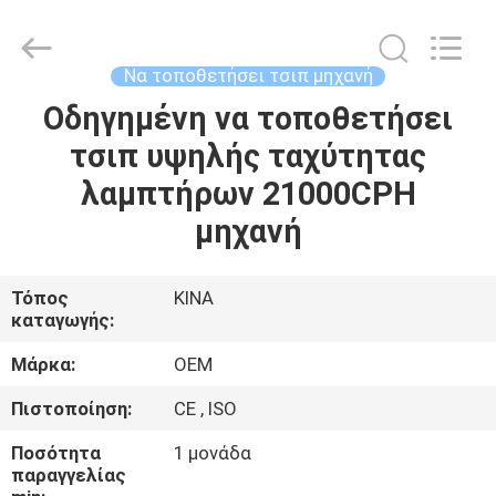
Silk
Road
Enterprise
Management
Services
Να τοποθετήσει τσιπ μηχανή
Co.,LTD.
All
Οδηγημένη να τοποθετήσει
ΣΠΊΤΙ
Rights
Reserved.
τσιπ υψηλής ταχύτητας
ΠΡΟΪΌΝΤΑ
λαμπτήρων 21000CPH
μηχανή
ΠΕΡΊΠΟΥ
ΕΜΕΊΣ
Τόπος
ΚΙΝΑ
καταγωγής:
ΓΎΡΟΣ
Μάρκα:
OEM
ΕΡΓΟΣΤΑΣΊΩΝ
Πιστοποίηση:
CE , ISO
Ποσότητα
1 μονάδα
ΠΟΙΟΤΙΚΌΣ
παραγγελίας