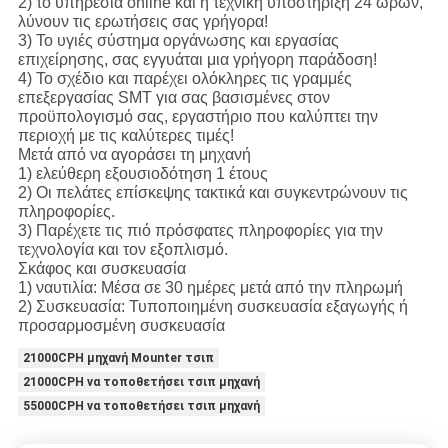
2) το υπηρεσία online και η τεχνική υποστήριξη 24 ωρών,
λύνουν τις ερωτήσεις σας γρήγορα!
3) Το υγιές σύστημα οργάνωσης και εργασίας
επιχείρησης, σας εγγυάται μια γρήγορη παράδοση!
4) Το σχέδιο και παρέχει ολόκληρες τις γραμμές
επεξεργασίας SMT για σας βασισμένες στον
προϋπολογισμό σας, εργαστήριο που καλύπτει την
περιοχή με τις καλύτερες τιμές!
Μετά από να αγοράσει τη μηχανή
1) ελεύθερη εξουσιοδότηση 1 έτους
2) Οι πελάτες επίσκεψης τακτικά και συγκεντρώνουν τις
πληροφορίες.
3) Παρέχετε τις πιό πρόσφατες πληροφορίες για την
τεχνολογία και τον εξοπλισμό.
Σκάφος και συσκευασία
1) ναυτιλία: Μέσα σε 30 ημέρες μετά από την πληρωμή
2) Συσκευασία: Τυποποιημένη συσκευασία εξαγωγής ή
προσαρμοσμένη συσκευασία
21000CPH μηχανή Mounter τσιπ
21000CPH να τοποθετήσει τσιπ μηχανή
55000CPH να τοποθετήσει τσιπ μηχανή