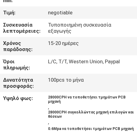
min:
ΈΛΕΓΧΟΣ
Τιμή:
negotiable
ΜΑΣ
Συσκευασία
Τυποποιημένη συσκευασία
λεπτομέρειες:
εξαγωγής
ΕΛΆΤΕ
ΣΕ
Χρόνος
15-20 ημέρες
παράδοσης:
ΕΠΑΦΉ
Όροι
L/C, T/T, Western Union, Paypal
ΜΕ
πληρωμής:
Δυνατότητα
100pcs το μήνα
ΕΙΔΉΣΕΙΣ
προσφοράς:
Υψηλό φως:
28000CPH να τοποθετήσει τμημάτων PCB
μηχανή
ΖΗΤΉΣΤΕ
,
28000CPH συγκολλώντας μηχανή επιλογών και
ΈΝΑ
θέσεων
,
ΑΠΌΣΠΑΣΜΑ
0.6Mpa να τοποθετήσει τμημάτων PCB μηχανή