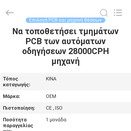
Silk
Road
Enterprise
Management
Services
Επιλογή PCB και μηχανή θέσεων
Co.,LTD.
All
Να τοποθετήσει τμημάτων
ΣΠΊΤΙ
Rights
Reserved.
PCB των αυτόματων
ΠΡΟΪΌΝΤΑ
οδηγήσεων 28000CPH
μηχανή
ΠΕΡΊΠΟΥ
ΕΜΕΊΣ
Τόπος
ΚΙΝΑ
καταγωγής:
ΓΎΡΟΣ
Μάρκα:
OEM
ΕΡΓΟΣΤΑΣΊΩΝ
Πιστοποίηση:
CE , ISO
Ποσότητα
1 μονάδα
ΠΟΙΟΤΙΚΌΣ
παραγγελίας