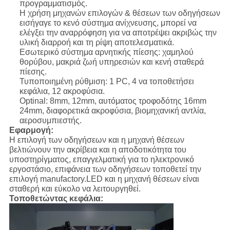
προγραμματισμός.
Η χρήση μηχανών επιλογών & θέσεων των οδηγήσεων
εισήγαγε το κενό σύστημα ανίχνευσης, μπορεί να
ελέγξει την αναρρόφηση για να αποτρέψει ακριβώς την
υλική διαρροή και τη ρίψη αποτελεσματικά.
Εσωτερικό σύστημα αρνητικής πίεσης: χαμηλού
θορύβου, μακριά ζωή υπηρεσιών και κενή σταθερά
πίεσης.
Τυποποιημένη ρύθμιση: 1 PC, 4 να τοποθετήσει
κεφάλια, 12 ακροφύσια.
Optinal: 8mm, 12mm, αυτόματος τροφοδότης 16mm
24mm, διαφορετικά ακροφύσια, βιομηχανική αντλία,
αεροσυμπιεστής.
Εφαρμογή:
Η επιλογή των οδηγήσεων και η μηχανή θέσεων
βελτιώνουν την ακρίβεια και η αποδοτικότητα του
υποστηρίγματος, επαγγελματική για το ηλεκτρονικό
εργοστάσιο, επιφάνεια των οδηγήσεων τοποθετεί την
επιλογή manufactory.LED και η μηχανή θέσεων είναι
σταθερή και εύκολο να λειτουργηθεί.
Τοποθετώντας κεφάλια: