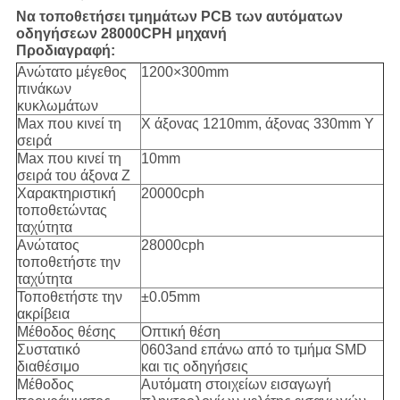
Να τοποθετήσει τμημάτων PCB των αυτόματων
οδηγήσεων 28000CPH μηχανή
Προδιαγραφή:
Ανώτατο μέγεθος
1200×300mm
πινάκων
κυκλωμάτων
Max που κινεί τη
Χ άξονας 1210mm, άξονας 330mm Υ
σειρά
Max που κινεί τη
10mm
σειρά του άξονα Ζ
Χαρακτηριστική
20000cph
τοποθετώντας
ταχύτητα
Ανώτατος
28000cph
τοποθετήστε την
ταχύτητα
Τοποθετήστε την
±0.05mm
ακρίβεια
Μέθοδος θέσης
Οπτική θέση
Συστατικό
0603and επάνω από το τμήμα SMD
διαθέσιμο
και τις οδηγήσεις
Μέθοδος
Αυτόματη στοιχείων εισαγωγή