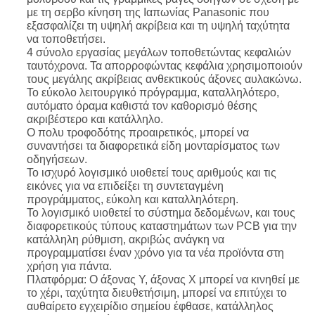
με τη σερβο κίνηση της Ιαπωνίας Panasonic που
εξασφαλίζει τη υψηλή ακρίβεια και τη υψηλή ταχύτητα
να τοποθετήσει.
4 σύνολο εργασίας μεγάλων τοποθετώντας κεφαλιών
ταυτόχρονα. Τα απορροφώντας κεφάλια χρησιμοποιούν
τους μεγάλης ακρίβειας ανθεκτικούς άξονες αυλακώνω.
Το εύκολο λειτουργικό πρόγραμμα, καταλληλότερο,
αυτόματο όραμα καθιστά τον καθορισμό θέσης
ακριβέστερο και κατάλληλο.
Ο πολυ τροφοδότης προαιρετικός, μπορεί να
συναντήσει τα διαφορετικά είδη μονταρίσματος των
οδηγήσεων.
Το ισχυρό λογισμικό υιοθετεί τους αριθμούς και τις
εικόνες για να επιδείξει τη συντεταγμένη
προγράμματος, εύκολη και καταλληλότερη.
Το λογισμικό υιοθετεί το σύστημα δεδομένων, και τους
διαφορετικούς τύπους καταστημάτων των PCB για την
κατάλληλη ρύθμιση, ακριβώς ανάγκη να
προγραμματίσει έναν χρόνο για τα νέα προϊόντα στη
χρήση για πάντα.
Πλατφόρμα: Ο άξονας Υ, άξονας Χ μπορεί να κινηθεί με
το χέρι, ταχύτητα διευθετήσιμη, μπορεί να επιτύχει το
αυθαίρετο εγχειρίδιο σημείου έφθασε, κατάλληλος