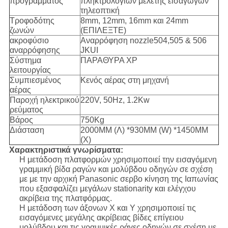
προγράμματος
πληκτρολογίων μελέτης εισαγωγών
τηλεοπτική
Τροφοδότης
8mm, 12mm, 16mm και 24mm
ζωνών
(ΕΠΙΛΕΞΤΕ)
ακροφύσιο
Αναρρόφηση nozzle504,505 & 506
αναρρόφησης
JKUI
Σύστημα
ΠΑΡΑΘΥΡΑ XP
λειτουργίας
Συμπιεσμένος
Κενός αέρας στη μηχανή
αέρας
Παροχή ηλεκτρικού
220V, 50Hz, 1.2Kw
ρεύματος
Βάρος
750Kg
Διάσταση
2000MM (Λ) *930MM (W) *1450MM
(Χ)
Χαρακτηριστικά γνωρίσματα:
Η μετάδοση πλατφορμών χρησιμοποιεί την εισαγόμενη
γραμμική βίδα ραγών και μολύβδου οδηγών σε σχέση
με με την αρχική Panasonic σερβο κίνηση της Ιαπωνίας
που εξασφαλίζει μεγάλων stationarity και ελέγχου
ακρίβεια της πλατφόρμας.
Η μετάδοση των άξονων Χ και Υ χρησιμοποιεί τις
εισαγόμενες μεγάλης ακρίβειας βίδες επίγειου
μολύβδου και τις γραμμικές ράγες οδηγών σε σχέση με