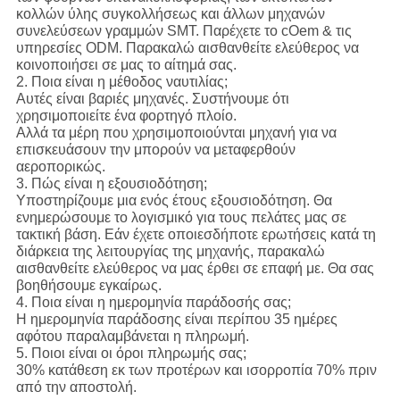
κολλών ύλης συγκολλήσεως και άλλων μηχανών
συνελεύσεων γραμμών SMT. Παρέχετε το cOem & τις
υπηρεσίες ODM. Παρακαλώ αισθανθείτε ελεύθερος να
κοινοποιήσει σε μας το αίτημά σας.
2. Ποια είναι η μέθοδος ναυτιλίας;
Αυτές είναι βαριές μηχανές. Συστήνουμε ότι
χρησιμοποιείτε ένα φορτηγό πλοίο.
Αλλά τα μέρη που χρησιμοποιούνται μηχανή για να
επισκευάσουν την μπορούν να μεταφερθούν
αεροπορικώς.
3. Πώς είναι η εξουσιοδότηση;
Υποστηρίζουμε μια ενός έτους εξουσιοδότηση. Θα
ενημερώσουμε το λογισμικό για τους πελάτες μας σε
τακτική βάση. Εάν έχετε οποιεσδήποτε ερωτήσεις κατά τη
διάρκεια της λειτουργίας της μηχανής, παρακαλώ
αισθανθείτε ελεύθερος να μας έρθει σε επαφή με. Θα σας
βοηθήσουμε εγκαίρως.
4. Ποια είναι η ημερομηνία παράδοσής σας;
Η ημερομηνία παράδοσης είναι περίπου 35 ημέρες
αφότου παραλαμβάνεται η πληρωμή.
5. Ποιοι είναι οι όροι πληρωμής σας;
30% κατάθεση εκ των προτέρων και ισορροπία 70% πριν
από την αποστολή.