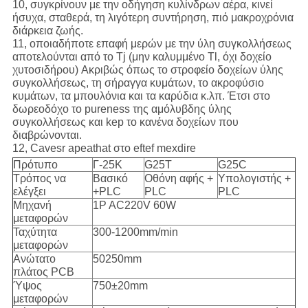
10, συγκρίνουν με την οδήγηση κυλίνδρων αέρα, κινεί
ήσυχα, σταθερά, τη λιγότερη συντήρηση, πιό μακροχρόνια
διάρκεια ζωής.
11, οποιαδήποτε επαφή μερών με την ύλη συγκολλήσεως
αποτελούνται από το Tj (μην καλυμμένο Tl, όχι δοχείο
χυτοσιδήρου) Ακριβώς όπως το στροφείο δοχείων ύλης
συγκολλήσεως, τη σήραγγα κυμάτων, το ακροφύσιο
κυμάτων, τα μπουλόνια και τα καρύδια κ.λπ. Έτσι στο
δωρεοδόχο το pureness της αμόλυβδης ύλης
συγκολλήσεως και kep το κανένα δοχείων που
διαβρώνονται.
12, Cavesr apeathat στο eftef mexdire
Πρότυπο
Γ-25K
G25T
G25C
Τρόπος να
Βασικό
Οθόνη αφής +
Υπολογιστής +
ελέγξει
+PLC
PLC
PLC
Μηχανή
1P AC220V 60W
μεταφορών
Ταχύτητα
300-1200mm/min
μεταφορών
Ανώτατο
50250mm
πλάτος PCB
Ύψος
750±20mm
μεταφορών