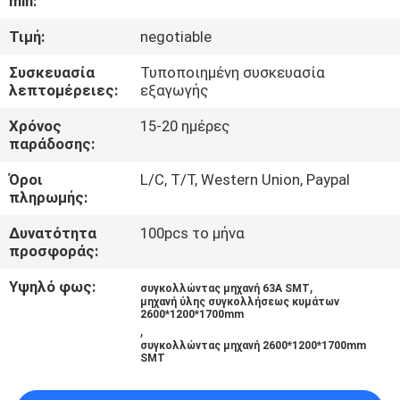
min:
ΈΛΕΓΧΟΣ
Τιμή:
negotiable
ΜΑΣ
Συσκευασία
Τυποποιημένη συσκευασία
λεπτομέρειες:
εξαγωγής
ΕΛΆΤΕ
ΣΕ
Χρόνος
15-20 ημέρες
παράδοσης:
ΕΠΑΦΉ
Όροι
L/C, T/T, Western Union, Paypal
ΜΕ
πληρωμής:
Δυνατότητα
100pcs το μήνα
ΕΙΔΉΣΕΙΣ
προσφοράς:
Υψηλό φως:
,
συγκολλώντας μηχανή 63A SMT
ΖΗΤΉΣΤΕ
μηχανή ύλης συγκολλήσεως κυμάτων
2600*1200*1700mm
,
ΈΝΑ
συγκολλώντας μηχανή 2600*1200*1700mm
SMT
ΑΠΌΣΠΑΣΜΑ