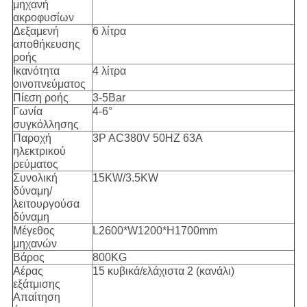
μηχανή
ακροφυσίων
Δεξαμενή
6 λίτρα
αποθήκευσης
ροής
Ικανότητα
4 λίτρα
οινοπνεύματος
Πίεση ροής
3-5Bar
Γωνία
4-6°
συγκόλλησης
Παροχή
3P AC380V 50HZ 63A
ηλεκτρικού
ρεύματος
Συνολική
15KW/3.5KW
δύναμη/
λειτουργούσα
δύναμη
Μέγεθος
L2600*W1200*H1700mm
μηχανών
Βάρος
800KG
Αέρας
15 κυβικά/ελάχιστα 2 (κανάλι)
εξάτμισης
Απαίτηση