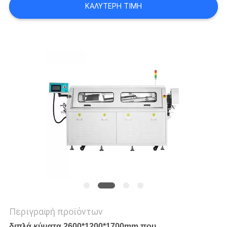
ΚΑΛΎΤΕΡΗ ΤΙΜΉ
SITEMAP
PRIVACY
POLICY
Περιγραφή προϊόντων
διπλά κύματα 2600*1200*1700mm που