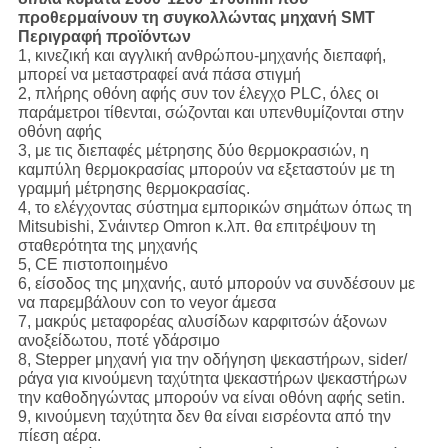
προθερμαίνουν τη συγκολλώντας μηχανή SMT
Περιγραφή προϊόντων
1, κινεζική και αγγλική ανθρώπου-μηχανής διεπαφή,
μπορεί να μεταστραφεί ανά πάσα στιγμή
2, πλήρης οθόνη αφής συν τον έλεγχο PLC, όλες οι
παράμετροι τίθενται, σώζονται και υπενθυμίζονται στην
οθόνη αφής
3, με τις διεπαφές μέτρησης δύο θερμοκρασιών, η
καμπύλη θερμοκρασίας μπορούν να εξεταστούν με τη
γραμμή μέτρησης θερμοκρασίας.
4, το ελέγχοντας σύστημα εμπορικών σημάτων όπως τη
Mitsubishi, Σνάιντερ Omron κ.λπ. θα επιτρέψουν τη
σταθερότητα της μηχανής
5, CE πιστοποιημένο
6, είσοδος της μηχανής, αυτό μπορούν να συνδέσουν με
να παρεμβάλουν con το veyor άμεσα
7, μακρύς μεταφορέας αλυσίδων καρφιτσών άξονων
ανοξείδωτου, ποτέ γδάρσιμο
8, Stepper μηχανή για την οδήγηση ψεκαστήρων, sider/
ράγα για κινούμενη ταχύτητα ψεκαστήρων ψεκαστήρων
την καθοδηγώντας μπορούν να είναι οθόνη αφής setin.
9, κινούμενη ταχύτητα δεν θα είναι εισρέοντα από την
πίεση αέρα.