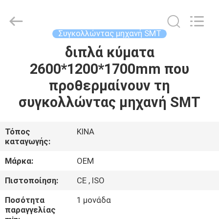
Silk
Road
Enterprise
Management
Services
Συγκολλώντας μηχανή SMT
Co.,LTD.
All
διπλά κύματα
ΣΠΊΤΙ
Rights
Reserved.
2600*1200*1700mm που
ΠΡΟΪΌΝΤΑ
προθερμαίνουν τη
συγκολλώντας μηχανή SMT
ΠΕΡΊΠΟΥ
ΕΜΕΊΣ
Τόπος
ΚΙΝΑ
καταγωγής:
ΓΎΡΟΣ
Μάρκα:
OEM
ΕΡΓΟΣΤΑΣΊΩΝ
Πιστοποίηση:
CE , ISO
Ποσότητα
1 μονάδα
ΠΟΙΟΤΙΚΌΣ
παραγγελίας