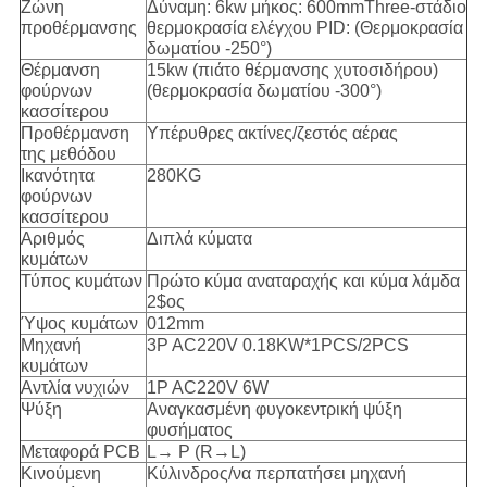
Ζώνη
Δύναμη: 6kw μήκος: 600mmThree-στάδιο
προθέρμανσης
θερμοκρασία ελέγχου PID: (Θερμοκρασία
δωματίου -250°)
Θέρμανση
15kw (πιάτο θέρμανσης χυτοσιδήρου)
φούρνων
(θερμοκρασία δωματίου -300°)
κασσίτερου
Προθέρμανση
Υπέρυθρες ακτίνες/ζεστός αέρας
της μεθόδου
Ικανότητα
280KG
φούρνων
κασσίτερου
Αριθμός
Διπλά κύματα
κυμάτων
Τύπος κυμάτων
Πρώτο κύμα αναταραχής και κύμα λάμδα
2$ος
Ύψος κυμάτων
012mm
Μηχανή
3P AC220V 0.18KW*1PCS/2PCS
κυμάτων
Αντλία νυχιών
1P AC220V 6W
Ψύξη
Αναγκασμένη φυγοκεντρική ψύξη
φυσήματος
Μεταφορά PCB
L→ Ρ (R→L)
Κινούμενη
Κύλινδρος/να περπατήσει μηχανή