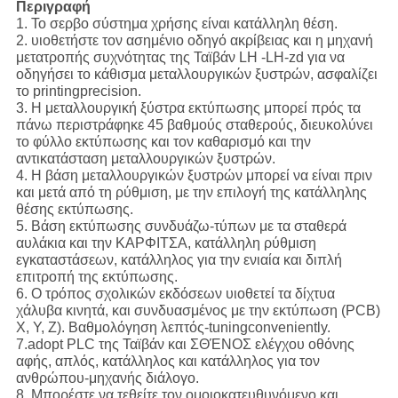
Περιγραφή
1. Το σερβο σύστημα χρήσης είναι κατάλληλη θέση.
2. υιοθετήστε τον ασημένιο οδηγό ακρίβειας και η μηχανή
μετατροπής συχνότητας της Ταϊβάν LH -LH-zd για να
οδηγήσει το κάθισμα μεταλλουργικών ξυστρών, ασφαλίζει
το printingprecision.
3. Η μεταλλουργική ξύστρα εκτύπωσης μπορεί πρός τα
πάνω περιστράφηκε 45 βαθμούς σταθερούς, διευκολύνει
το φύλλο εκτύπωσης και τον καθαρισμό και την
αντικατάσταση μεταλλουργικών ξυστρών.
4. Η βάση μεταλλουργικών ξυστρών μπορεί να είναι πριν
και μετά από τη ρύθμιση, με την επιλογή της κατάλληλης
θέσης εκτύπωσης.
5. Βάση εκτύπωσης συνδυάζω-τύπων με τα σταθερά
αυλάκια και την ΚΑΡΦΙΤΣΑ, κατάλληλη ρύθμιση
εγκαταστάσεων, κατάλληλος για την ενιαία και διπλή
επιτροπή της εκτύπωσης.
6. Ο τρόπος σχολικών εκδόσεων υιοθετεί τα δίχτυα
χάλυβα κινητά, και συνδυασμένος με την εκτύπωση (PCB)
Χ, Υ, Ζ). Βαθμολόγηση λεπτός-tuningconveniently.
7.adopt PLC της Ταϊβάν και ΣΘΈΝΟΣ ελέγχου οθόνης
αφής, απλός, κατάλληλος και κατάλληλος για τον
ανθρώπου-μηχανής διάλογο.
8. Μπορέστε να τεθείτε τον ομοιοκατευθυνόμενο και