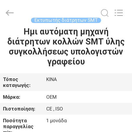
Silk
Road
Enterprise
Management
Services
Εκτυπωτής διάτρητων SMT
Co.,LTD.
All
Ημι αυτόματη μηχανή
ΣΠΊΤΙ
Rights
Reserved.
διάτρητων κολλών SMT ύλης
ΠΡΟΪΌΝΤΑ
συγκολλήσεως υπολογιστών
γραφείου
ΠΕΡΊΠΟΥ
ΕΜΕΊΣ
Τόπος
ΚΙΝΑ
καταγωγής:
ΓΎΡΟΣ
Μάρκα:
OEM
ΕΡΓΟΣΤΑΣΊΩΝ
Πιστοποίηση:
CE , ISO
Ποσότητα
1 μονάδα
ΠΟΙΟΤΙΚΌΣ
παραγγελίας