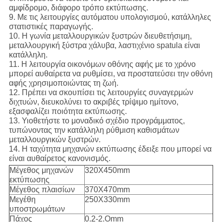
αμφίδρομο, διάφορο τρόπο εκτύπωσης.
9. Με τις λειτουργίες αυτόματου υπολογισμού, κατάλληλες
στατιστικές παραγωγής.
10. Η γωνία μεταλλουργικών ξυστρών διευθετήσιμη,
μεταλλουργική ξύστρα χάλυβα, λαστιχένιο spatula είναι
κατάλληλη.
11. Η λειτουργία οικονόμων οθόνης αφής με το χρόνο
μπορεί αυθαίρετα να ρυθμίσει, να προστατεύσει την οθόνη
αφής χρησιμοποιώντας τη ζωή.
12. Πρέπει να σκουπίσει τις λειτουργίες συναγερμών
διχτυών, διευκολύνει το ακριβές τρίψιμο ημίτονο,
εξασφαλίζει ποιότητα εκτύπωσης.
13. Υιοθετήστε το μοναδικό σχέδιο προγράμματος,
τυπώνοντας την κατάλληλη ρύθμιση καθισμάτων
μεταλλουργικών ξυστρών.
14. Η ταχύτητα μηχανών εκτύπωσης έδειξε που μπορεί να
είναι αυθαίρετος κανονισμός.
Μέγεθος μηχανών
320X450mm
εκτύπωσης
Μέγεθος πλαισίων
370X470mm
Μεγέθη
250X330mm
υποστρωμάτων
Πάχος
0.2-2.Omm