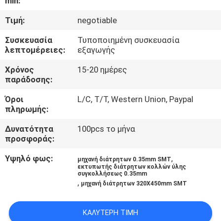
min:
ΈΛΕΓΧΟΣ
Τιμή:
negotiable
ΜΑΣ
Συσκευασία
Τυποποιημένη συσκευασία
λεπτομέρειες:
εξαγωγής
ΕΛΆΤΕ
ΣΕ
Χρόνος
15-20 ημέρες
παράδοσης:
ΕΠΑΦΉ
Όροι
L/C, T/T, Western Union, Paypal
ΜΕ
πληρωμής:
Δυνατότητα
100pcs το μήνα
ΕΙΔΉΣΕΙΣ
προσφοράς:
Υψηλό φως:
,
μηχανή διάτρητων 0.35mm SMT
ΖΗΤΉΣΤΕ
εκτυπωτής διάτρητων κολλών ύλης
συγκολλήσεως 0.35mm
,
ΈΝΑ
μηχανή διάτρητων 320X450mm SMT
ΑΠΌΣΠΑΣΜΑ
ΚΑΛΎΤΕΡΗ ΤΙΜΉ