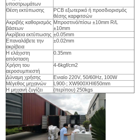
υποστρωμάτων
Θέση εκτύπωσης
PCB εξωτερικό ή προσδιορισμός
θέσης καρφιτσών
Ακριβής καθορισμός
Μπροστινό/πίσω ±10mm R/L
βάσεων
±10mm
Ακρίβεια εκτύπωσης
±0.05mm
Επαναλάβετε την
±0.02mm
ακρίβεια
Η ελάχιστη
0.35mm
απόσταση
Χρήση του
4-6kgf/cm2
αεροσυμπιεστή
Δύναμη χρήσης
Ενιαίο 220V, 50/60Hz, 100W
Μέγεθος μηχανών
L900-; XW900XHl650mm
Η μηχανή ζυγίζει
(περίπου) 250kgs