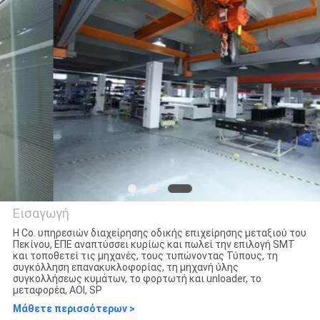
ΈΛΕΓΧΟΣ
ΜΑΣ
ΕΛΆΤΕ
ΣΕ
ΕΠΑΦΉ
ΜΕ
ΕΙΔΉΣΕΙΣ
Εισαγωγή
Η Co. υπηρεσιών διαχείρησης οδικής επιχείρησης μεταξιού του
ΖΗΤΉΣΤΕ
Πεκίνου, ΕΠΕ αναπτύσσει κυρίως και πωλεί την επιλογή SMT
Beijing Silk Road Enterprise
και τοποθετεί τις μηχανές, τους τυπώνοντας Τύπους, τη
ΈΝΑ
συγκόλληση επανακυκλοφορίας, τη μηχανή ύλης
Management Services
συγκολλήσεως κυμάτων, το φορτωτή και unloader, το
ΑΠΌΣΠΑΣΜΑ
μεταφορέα, AOI, SP
Co.,LTD
Μάθετε περισσότερων >