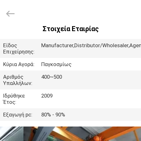
Silk
Road
Enterprise
Management
Services
Co.,LTD.
Στοιχεία Εταιρίας
All
ΣΠΊΤΙ
Rights
Reserved.
Είδος
Manufacturer,Distributor/Wholesaler,Agen
ΠΡΟΪΌΝΤΑ
Επιχείρησης:
Κύρια Αγορά:
Παγκοσμίως
ΠΕΡΊΠΟΥ
Αριθμός
400~500
ΕΜΕΊΣ
Υπαλλήλων:
Ιδρύθηκε
2009
Έτος:
ΓΎΡΟΣ
ΕΡΓΟΣΤΑΣΊΩΝ
Εξαγωγή pc:
80% - 90%
ΠΟΙΟΤΙΚΌΣ